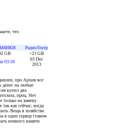
аете, что
ЬМИКИ
РадиоТеатр
92 GB
~23 GB
03 Dec
ar 03:18
2013
дивлен, про Архив все
у денег на любые
там купил два
атплата, проц. Нет
е только на замену
 так как сейчас, когда
рить. Вещь в хозяйстве
ы в один сервер ставим
ать немного памяти