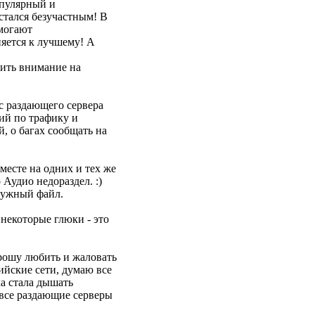
опулярный и
стался безучастным! В
омогают
няется к лучшему! А
тить внимание на
 с раздающего сервера
ний по трафику и
, о багах сообщать на
месте на одних и тех же
 Аудио недораздел. :)
 нужный файл.
т некоторые глюки - это
Прошу любить и жаловать
ийские сети, думаю все
ка стала дышать
 все раздающие серверы