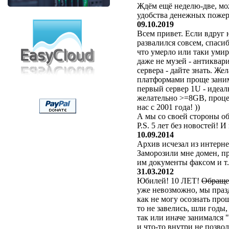
Ждём ещё неделю-две, мо
удобства денежных пожер
09.10.2019
Всем привет. Если вдруг н
развалился совсем, спаси
что умерло или таки умира
даже не музей - антиквар
сервера - дайте знать. Ж
платформами проще заним
первый сервер 1U - идеал
желательно >=8GB, процес
нас с 2001 года! ))
А мы со своей стороны о
P.S. 5 лет без новостей!
10.09.2014
Архив исчезал из интерне
Заморозили мне домен, п
им документы факсом и т.
31.03.2012
Юбилей! 10 ЛЕТ!
Обращен
уже невозможно, мы праз
как не могу осознать прош
то не завелись, шли годы,
так или иначе занимался 
и что-то внутри не позво