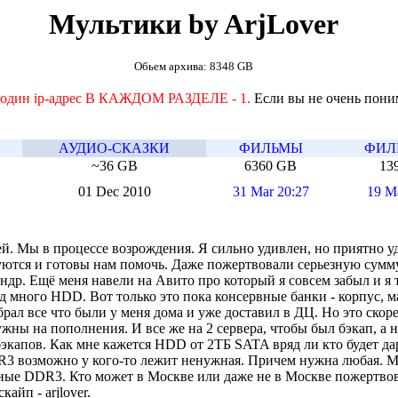
Мультики by ArjLover
Обьем архива: 8348 GB
а один ip-адрес В КАЖДОМ РАЗДЕЛЕ - 1.
Если вы не очень поним
АУДИО-СКАЗКИ
ФИЛЬМЫ
ФИЛ
~36 GB
6360 GB
13
01 Dec 2010
31 Mar 20:27
19 M
й. Мы в процессе возрождения. Я сильно удивлен, но приятно у
зуются и готовы нам помочь. Даже пожертвовали серьезную сумм
ндр. Ещё меня навели на Авито про который я совсем забыл и я 
д много HDD. Вот только это пока консервные банки - корпус, м
ал все что были у меня дома и уже доставил в ДЦ. Но это скоре
жны на пополнения. И все же на 2 сервера, чтобы был бэкап, а не
 бэкапов. Как мне кажется HDD от 2ТБ SATA вряд ли кто будет да
R3 возможно у кого-то лежит ненужная. Причем нужна любая. М
ые DDR3. Кто может в Москве или даже не в Москве пожертвов
айп - arjlover.