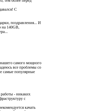
о, тем более перед
давался! С
арки, поздравления... И
р на 140GB,
ра...
з нашего самого мощного
 надеюсь все проблемы со
все самые популярные
 работы - никаких
фраструктуру с
екомендуется качать