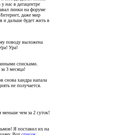
 у нас в датацентре
здавал линки на форуме
 Интернет, даже мир
 и дальше будет жить в
ому поводу выложена
Ура! Ура!
ванными списками.
за 3 месяца!
ов снова хандра напала
нять не получается.
 меньше чем за 2 суток!
ьмов! Я поставил их на
здачу. Вот
список