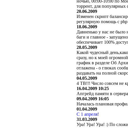
ночью, 00:00-10:00 по Мо
торрент, для популярных 
20.06.2009
Изменен скрипт балансир
регулярную помощь с php!
18.06.2009
Давненько у нас не было 
баги и главное - запущен
обеспечивает 100% досту
28.05.2009
Какой чудесный день,какой
сразу, но к моей огромно
график в разделе Об Архи
отлажена - о глюках сооб
раздавать на полной скоро
04.05.2009
4 TB!!! Число совсем не к
16.04.2009 10:25
Апгрейд памяти в серверах
09.04.2009 16:05
Началась плановая профил
01.04.2009
С 1 апреля!
31.03.2009
Ура! Ура! Ура! :) По сло