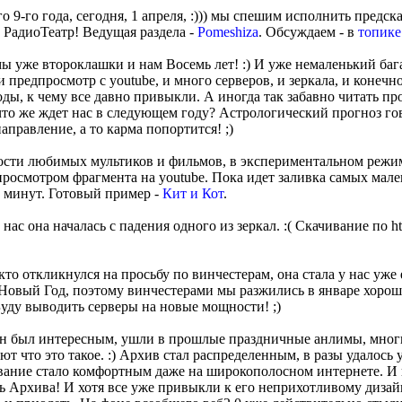
 9-го года, сегодня, 1 апреля, :))) мы спешим исполнить предск
 РадиоТеатр! Ведущая раздела -
Pomeshiza
. Обсуждаем - в
топике
мы уже второклашки и нам Восемь лет! :) И уже немаленький ба
 и предпросмотр с youtube, и много серверов, и зеркала, и конечн
годы, к чему все давно привыкли. А иногда так забавно читать п
что же ждет нас в следующем году? Астрологический прогноз го
аправление, а то карма попортится! ;)
сти любимых мультиков и фильмов, в экспериментальном режи
 просмотром фрагмента на youtube. Пока идет заливка самых мале
 минут. Готовый пример -
Кит и Кот
.
 нас она началась с падения одного из зеркал. :( Скачивание по h
кто откликнулся на просьбу по винчестерам, она стала у нас уж
 Новый Год, поэтому винчестерами мы разжились в январе хорош
уду выводить серверы на новые мощности! ;)
 Он был интересным, ушли в прошлые праздничные анлимы, мног
т что это такое. :) Архив стал распределенным, в разы удалось 
ание стало комфортным даже на широкополосном интернете. И к
ь Архива! И хотя все уже привыкли к его неприхотливому дизай