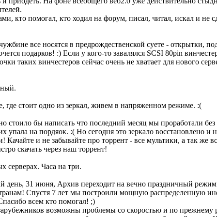
ь и приодеть. На фоне всеобщего веб2.0 уже действительно стыдн
телей.
ми, кто помогал, кто ходил на форум, писал, читал, искал и не с
чужбине все носятся в предрождественской суете - открытки, под
чется подарков! :) Если у кого-то завалялся SCSI 80pin винчесте
чки таких винчестеров сейчас очень не хватает для нового серве
ьный.
, где стоит одно из зеркал, живем в напряженном режиме. :(
но стоило бы написать что последний месяц мы проработали бе
их упала на пордяок. :( Но сегодня это зеркало восстановлено и
! Качайте и не забывайте про торрент - все мультики, а так же 
тро скачать через наш торрент!
 серверах. Часа на три.
ый день, 31 июня, Архив переходит на вечно праздничный режим
странам! Спустя 7 лет мы построили мощную распределенную ин
Спасибо всем кто помогал! ;)
 зарубежников возможны проблемы со скоростью и по прежнему р