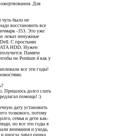
пожертвования. Для
и чуть было не
надо восстановить все
енчмарк -353. Это уже
кве лежат ненужные
 Dell. С простыми
 SATA HDD. Нужен
 получится. Памяти
чтобы не Pentium 4 как у
апливали все эти годы!
новостями.
ь?
о. Пришлось долго слать
редлагал помощь! :)
точную дату установить
его толкового, потому
олго, семья и дети как-
люди, но все эти годы я
вали внимания и ухода,
 и иногда давал пинка