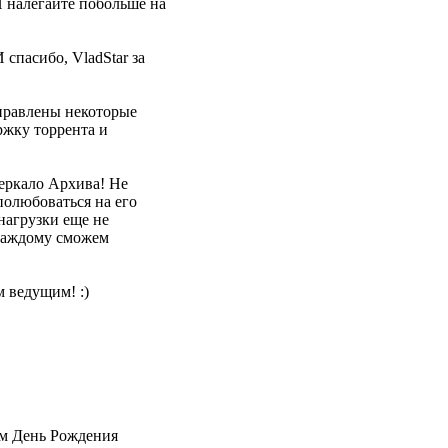
И налегайте побольше на
спасибо, VladStar за
справлены некоторые
ржку торрента и
зеркало Архива! Не
полюбоваться на его
нагрузки еще не
 каждому сможем
м ведущим! :)
ем День Рождения