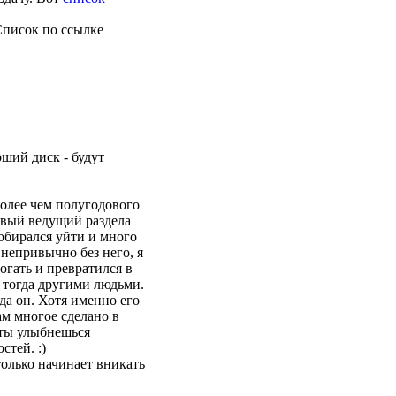
 Список по ссылке
ший диск - будут
более чем полугодового
ервый ведущий раздела
обирался уйти и много
 непривычно без него, я
огать и превратился в
и тогда другими людьми.
да он. Хотя именно его
ам многое сделано в
 ты улыбнешься
тей. :)
только начинает вникать