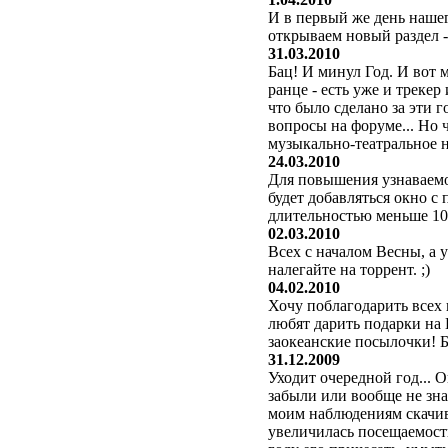
И в первый же день нашего
открываем новый раздел -
31.03.2010
Бац! И минул Год. И вот 
ранце - есть уже и трекер
что было сделано за эти 
вопросы на форуме... Но 
музыкально-театральное н
24.03.2010
Для повышения узнаваемо
будет добавляться окно с
длительностью меньше 10
02.03.2010
Всех с началом Весны, а у
налегайте на торрент. ;)
04.02.2010
Хочу поблагодарить всех 
любят дарить подарки на
заокеанские посылочки! Б
31.12.2009
Уходит очередной год...
забыли или вообще не знаю
моим наблюдениям скачив
увеличилась посещаемост