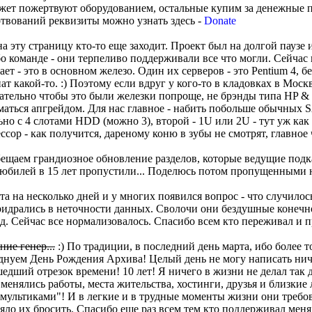
жет пожертвуют оборудованием, остальные купим за денежные 
твований реквизиты можно узнать здесь -
Donate
а эту страницу кто-то еще заходит. Проект был на долгой паузе 
бо команде - они терпеливо поддерживали все что могли. Сейчас 
ет - это в основном железо. Один их серверов - это Pentium 4, б
иат какой-то. :) Поэтому если вдруг у кого-то в кладовках в Мос
елательно чтобы это были железки попроще, не брэнды типа HP &
аться апгрейдом. Для нас главное - набить побольше обычных
ьно с 4 слотами HDD (можно 3), второй - 1U или 2U - тут уж как
сор - как получится, дареному коню в зубы не смотрят, главное 
бещаем грандиозное обновление разделов, которые ведущие подк
 И юбилей в 15 лет пропустили... Поделюсь потом пропущенными 
та на несколько дней и у многих появился вопрос - что случилос
ридрались в неточности данных. Сволочи они бездушные конечн
д. Сейчас все нормализовалось. Спасибо всем кто переживал и п
ие генер...
:) По традиции, в последний день марта, ибо более 
днуем День Рождения Архива! Целый день не могу написать нич
едший отрезок времени! 10 лет! Я ничего в жизни не делал так д
 менялись работы, места жительства, хостинги, друзья и близкие 
"мультиками"! И в легкие и в трудные моменты жизни они требо
ляло их бросить. Спасибо еще раз всем тем кто поддерживал меня