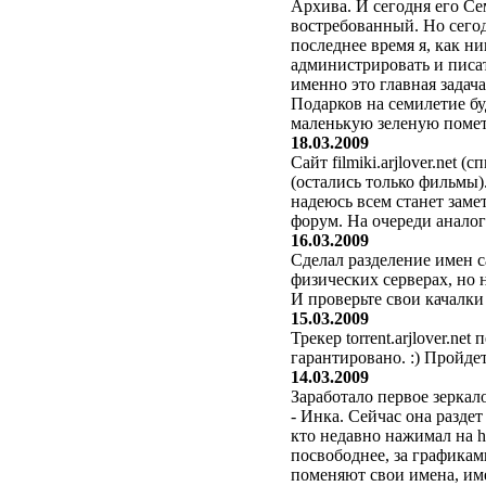
Архива. И сегодня его С
востребованный. Но сегод
последнее время я, как н
администрировать и писат
именно это главная задача 
Подарков на семилетие бу
маленькую зеленую пометк
18.03.2009
Сайт filmiki.arjlover.net
(остались только фильмы)
надеюсь всем станет заме
форум. На очереди аналог
16.03.2009
Сделал разделение имен с
физических серверах, но н
И проверьте свои качалки
15.03.2009
Трекер torrent.arjlover.ne
гарантировано. :) Пройде
14.03.2009
Заработало первое зеркал
- Инка. Сейчас она разде
кто недавно нажимал на h
посвободнее, за графика
поменяют свои имена, име