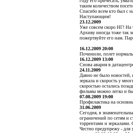
году его причесать, умыт
таким количеством посети
Спасибо всем кто был с на
Наступающим!
23.12.2009
Уже совсем скоро НГ! На 
Архиву иногда тоже так хо
пожертвуйте его нам. Паро
16.12.2009 20:00
Починили, полет нормал
16.12.2009 13:00
Снова авария в датацентре
24.11.2009
Давно не было новостей, 
зеркала и скорость у мног
скоростью остались позади
фильмы можно легко и быс
07.08.2009 19:00
Профилактика на основных
31.06.2009
Сегодня, в знаменательн
ограничений по сетям и 
торрентами и зеркалами. 
Честно предупрежу - для