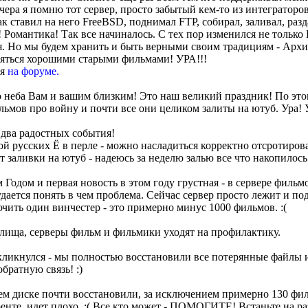
 вчера я помню тот сервер, просто забытый кем-то из интеграторов
как ставил на него FreeBSD, поднимал FTP, собирал, заливал, ра
 Романтика! Так все начиналось. С тех пор изменился не только
. Но мы будем хранить и быть верными своим традициям - Архив
яться хорошими старыми фильмами! УРА!!!
ся
на форуме.
неба Вам и вашим близким! Это наш великий праздник! По эт
льмов про войну и почти все они целиком залиты на ютуб. Ура! 
 два радостных события!
кой русских Ё в перле - можно насладиться корректно отсротиро
 заливки на ютуб - надеюсь за неделю залью все что накопилось 
одом и первая новость в этом году грустная - в сервере фильм
удается понять в чем проблема. Сейчас сервер просто лежит и под
ить один винчестер - это примерно минус 1000 фильмов. :(
лища, серверы фильм и фильмики уходят на профилактику.
кликнулся - мы полностью восстановили все потерянные файлы и
братную связь! :)
ем диске почти восстановили, за исключением примерно 130 фил
енте, идет плохо. :( Все кто может - ПОМОГИТЕ! Встаньте на ра