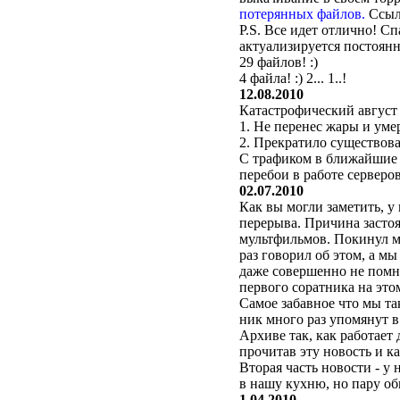
потерянных файлов.
Ссылк
P.S. Все идет отлично! С
актуализируется постоянн
29 файлов! :)
4 файла! :) 2... 1..!
12.08.2010
Катастрофический август 
1. Не перенес жары и уме
2. Прекратило существова
С трафиком в ближайшие д
перебои в работе серверо
02.07.2010
Как вы могли заметить, у
перерыва. Причина застоя
мультфильмов. Покинул м
раз говорил об этом, а мы
даже совершенно не помню
первого соратника на это
Самое забавное что мы та
ник много раз упомянут в
Архиве так, как работает
прочитав эту новость и к
Вторая часть новости - у
в нашу кухню, но пару об
1.04.2010