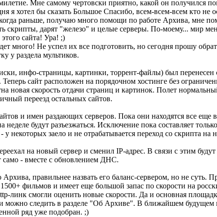
емилетие. Мне самому чертовски приятно, какой он получился п
ня я хотел бы сказать Большое Спасибо, всем-всем-всем кто не о
икогда раньше, получаю много помощи по работе Архива, мне п
ь скрипты, дарят "железо" и целые серверы. По-моему... мир ме
этого сайта! Ура! ;)
дет много! Не успел их все подготовить, но сегодня прошу обра
у у раздела мультиков.
 (списки, инфо-страницы, картинки, торрент-файлы) был перенесен
. Теперь сайт расположен на порядочном хостинге без ограниче
тна новая скорость отдачи страниц и картинок. Полет нормальный
ичный переезд остальных сайтов.
айтов и имен раздающих серверов. Пока они находятся все еще в
а неделе будут разъезжаться. Исключение пока составляет только
 - у некоторых заело и не отрабатывается переход со скрипта на
t переехал на новый сервер и сменил IP-адрес. В связи с этим буду
т само - вместе с обновлением ДНС.
о Архива, правильнее назвать его баланс-сервером, но не суть. 
т 1500+ фильмов и имеет еще большой запас по скорости на росск
ttp-линк смогли оценить новые скорости. Да и основная площад
ми можно следить в разделе "Об Архиве". В ближайшем будущем
нной ряд уже подобран. ;)