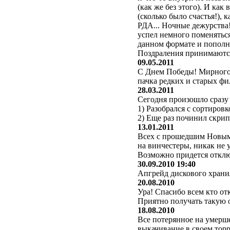
(как же без этого). И как
(сколько было счастья!), 
РДА... Ночные дежурства!
успел немного поменяться
данном формате и пополн
Поздраления принимают
09.05.2011
С Днем Победы! Мирного 
пачка редких и старых фи
28.03.2011
Сегодня произошло сразу
1) Разобрался с сортиров
2) Еще раз починил скрипт
13.01.2011
Всех с прошедшим Новым Г
на винчестеры, никак не 
Возможно придется отключ
30.09.2010 19:40
Апгрейд дискового храни
20.08.2010
Ура! Спасибо всем кто от
Приятно получать такую о
18.08.2010
Все потерянное на умерш
выкачивание в своем торр