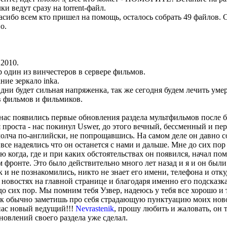
и ведут сразу на torrent-файл.
пасибо всем кто пришел на помощь, осталось собрать 49 файлов.
о.
2010.
р один из винчестеров в сервере фильмов.
ние зеркало inka.
ни будет сильная напряженка, так же сегодня будем лечить умер
в фильмов и фильмиков.
 нас появились первые обновления раздела мультфильмов после 
 проста - нас покинул Uswer, до этого вечный, бессменный и п
олча по-английски, не попрощавшись. На самом деле он давно с
 все надеялись что он останется с нами и дальше. Мне до сих пор
 когда, где и при каких обстоятельствах он появился, начал пом
м фронте. Это было действительно много лет назад и я и он был
к и не познакомились, никто не знает его имени, телефона и отку
 новостях на главной странице и благодаря именно его подсказк
 до сих пор. Мы помним тебя Узвер, надеюсь у тебя все хорошо и
ак обычно заметишь про себя страдающую пунктуацию моих новос
 нас новый ведущий!!!
Nevrastenik
, прошу любить и жаловать, он 
новлений своего раздела уже сделал.