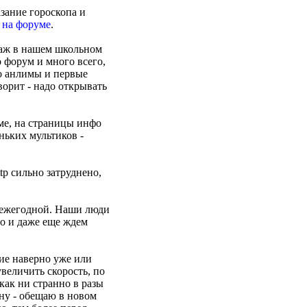
азание гороскопа и
 на форуме
.
гаж в нашем школьном
о форум и много всего,
ро анлимы и первые
ворит - надо открывать
ме, на страницы инфо
ньких мультиков -
ttp сильно затруднено,
е ежегодной. Наши люди
о и даже еще ждем
ие наверно уже или
увеличить скорость, по
ак ни странно в разы
ну - обещаю в новом