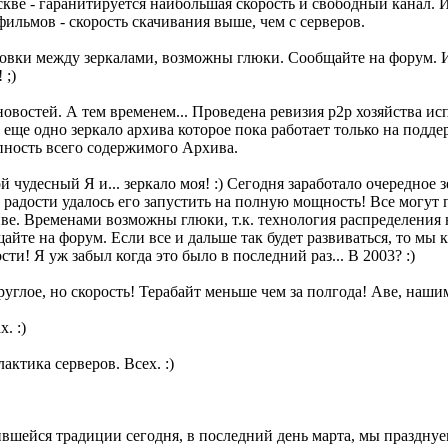
скве - гаранитируется наибольшая скорость и свободный канал. 
фильмов - скорость скачивания выше, чем с серверов.
овки между зеркалами, возможны глюки. Сообщайте на форум. И 
 ;)
новостей. А тем временем... Проведена ревизия p2p хозяйства и
о еще одно зеркало архива которое пока работает только на подде
пность всего содержимого Архива.
 чудесный Я и... зеркало моя! :) Сегодня заработало очередное 
й радости удалось его запустить на полную мощность! Все могут 
ве. Временами возможны глюки, т.к. технология распределения 
щайте на форум. Если все и дальше так будет развиваться, то мы
сти! Я уж забыл когда это было в последний раз... В 2003? :)
руглое, но скорость! Терабайт меньше чем за полгода! Аве, наши
. :)
актика серверов. Всех. :)
жившейся традиции сегодня, в последний день марта, мы праздну