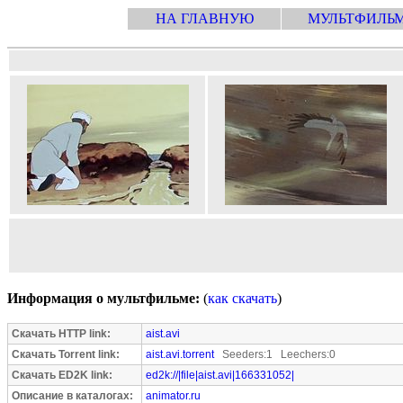
НА ГЛАВНУЮ
МУЛЬТФИЛЬ
Информация о мультфильме:
(
как скачать
)
Скачать HTTP link:
aist.avi
Скачать Torrent link:
aist.avi.torrent
Seeders:1 Leechers:0
Скачать ED2K link:
ed2k://|file|aist.avi|166331052|
Описание в каталогах:
animator.ru