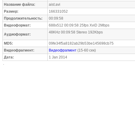
Название файла:
aist.avi
Размер:
166331052
Продолжительность:
00:09:58
Видеоформат:
688x512 00:09:58 25fps XviD 2Mbps
48KHz 00:09:58 Stereo 192Kbps
Аудиоформат:
MD5:
09fe34f5a8182ab29b53be145698cb75
Видеофрагмент:
Видеофрагмент
(15-60 сек)
Дата:
1 Jan 2014