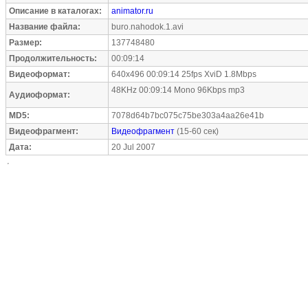
Описание в каталогах:
animator.ru
Название файла:
buro.nahodok.1.avi
Размер:
137748480
Продолжительность:
00:09:14
Видеоформат:
640x496 00:09:14 25fps XviD 1.8Mbps
48KHz 00:09:14 Mono 96Kbps mp3
Аудиоформат:
MD5:
7078d64b7bc075c75be303a4aa26e41b
Видеофрагмент:
Видеофрагмент
(15-60 сек)
Дата:
20 Jul 2007