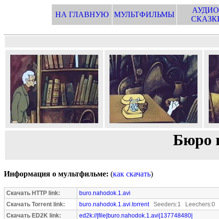
АУДИО
НА ГЛАВНУЮ
МУЛЬТФИЛЬМЫ
СКАЗК
Бюро н
Информация о мультфильме:
(
как скачать
)
Скачать HTTP link:
buro.nahodok.1.avi
Скачать Torrent link:
buro.nahodok.1.avi.torrent
Seeders:1 Leechers:0
Скачать ED2K link:
ed2k://|file|buro.nahodok.1.avi|137748480|