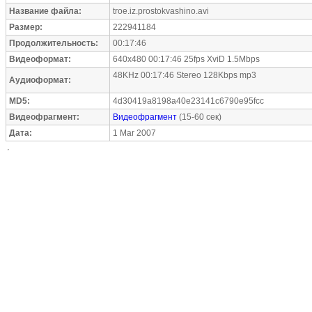
Название файла:
troe.iz.prostokvashino.avi
Размер:
222941184
Продолжительность:
00:17:46
Видеоформат:
640x480 00:17:46 25fps XviD 1.5Mbps
48KHz 00:17:46 Stereo 128Kbps mp3
Аудиоформат:
MD5:
4d30419a8198a40e23141c6790e95fcc
Видеофрагмент:
Видеофрагмент
(15-60 сек)
Дата:
1 Mar 2007