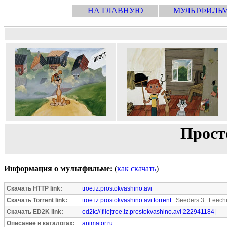
НА ГЛАВНУЮ
МУЛЬТФИЛЬ
Прост
Информация о мультфильме:
(
как скачать
)
Скачать HTTP link:
troe.iz.prostokvashino.avi
Скачать Torrent link:
troe.iz.prostokvashino.avi.torrent
Seeders:3 Leeche
Скачать ED2K link:
ed2k://|file|troe.iz.prostokvashino.avi|222941184|
Описание в каталогах:
animator.ru