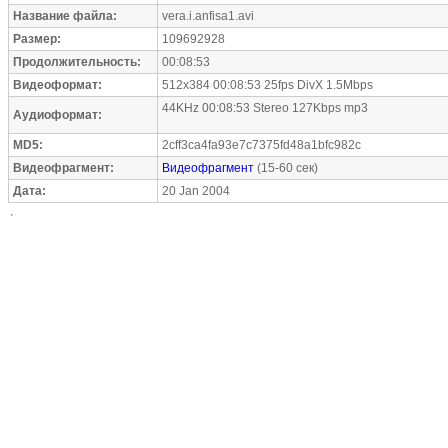
Название файла:
vera.i.anfisa1.avi
Размер:
109692928
Продолжительность:
00:08:53
Видеоформат:
512x384 00:08:53 25fps DivX 1.5Mbps
44KHz 00:08:53 Stereo 127Kbps mp3
Аудиоформат:
MD5:
2cff3ca4fa93e7c7375fd48a1bfc982c
Видеофрагмент:
Видеофрагмент
(15-60 сек)
Дата:
20 Jan 2004