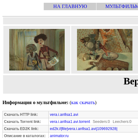
НА ГЛАВНУЮ
МУЛЬТФИЛЬ
Вер
Информация о мультфильме:
(
как скачать
)
Скачать HTTP link:
vera.i.anfisa1.avi
Скачать Torrent link:
vera.i.anfisa1.avi.torrent
Seeders:0 Leechers:0
Скачать ED2K link:
ed2k://|file|vera.i.anfisa1.avi|109692928|
Описание в каталогах:
animator.ru