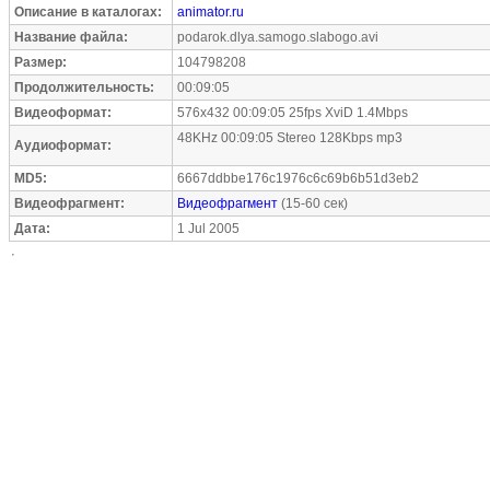
Описание в каталогах:
animator.ru
Название файла:
podarok.dlya.samogo.slabogo.avi
Размер:
104798208
Продолжительность:
00:09:05
Видеоформат:
576x432 00:09:05 25fps XviD 1.4Mbps
48KHz 00:09:05 Stereo 128Kbps mp3
Аудиоформат:
MD5:
6667ddbbe176c1976c6c69b6b51d3eb2
Видеофрагмент:
Видеофрагмент
(15-60 сек)
Дата:
1 Jul 2005