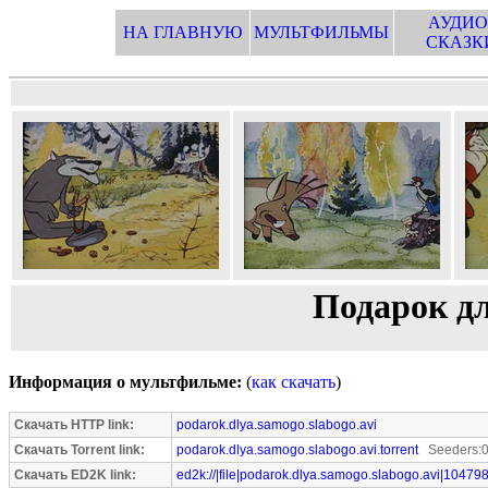
АУДИО
НА ГЛАВНУЮ
МУЛЬТФИЛЬМЫ
СКАЗК
Подарок дл
Информация о мультфильме:
(
как скачать
)
Скачать HTTP link:
podarok.dlya.samogo.slabogo.avi
Скачать Torrent link:
podarok.dlya.samogo.slabogo.avi.torrent
Seeders:0
Скачать ED2K link:
ed2k://|file|podarok.dlya.samogo.slabogo.avi|10479