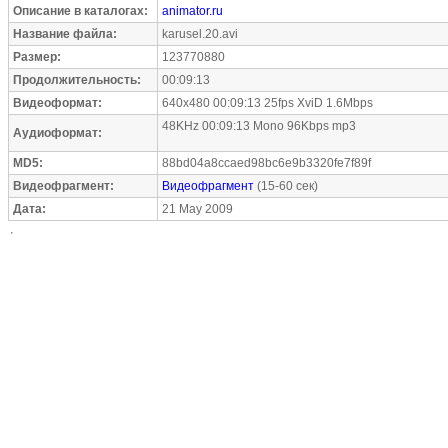
Описание в каталогах:
animator.ru
Название файла:
karusel.20.avi
Размер:
123770880
Продолжительность:
00:09:13
Видеоформат:
640x480 00:09:13 25fps XviD 1.6Mbps
48KHz 00:09:13 Mono 96Kbps mp3
Аудиоформат:
MD5:
88bd04a8ccaed98bc6e9b3320fe7f89f
Видеофрагмент:
Видеофрагмент
(15-60 сек)
Дата:
21 May 2009