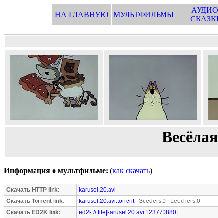
АУДИО
НА ГЛАВНУЮ
МУЛЬТФИЛЬМЫ
СКАЗК
Весёлая
Информация о мультфильме:
(
как скачать
)
Скачать HTTP link:
karusel.20.avi
Скачать Torrent link:
karusel.20.avi.torrent
Seeders:0 Leechers:0
Скачать ED2K link:
ed2k://|file|karusel.20.avi|123770880|