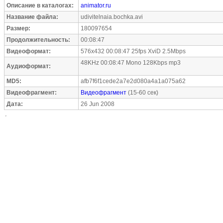
Описание в каталогах:
animator.ru
Название файла:
udivitelnaia.bochka.avi
Размер:
180097654
Продолжительность:
00:08:47
Видеоформат:
576x432 00:08:47 25fps XviD 2.5Mbps
48KHz 00:08:47 Mono 128Kbps mp3
Аудиоформат:
MD5:
afb7f6f1cede2a7e2d080a4a1a075a62
Видеофрагмент:
Видеофрагмент
(15-60 сек)
Дата:
26 Jun 2008