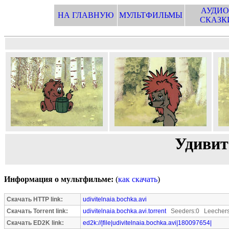
АУДИО
НА ГЛАВНУЮ
МУЛЬТФИЛЬМЫ
СКАЗК
Удивит
Информация о мультфильме:
(
как скачать
)
Скачать HTTP link:
udivitelnaia.bochka.avi
Скачать Torrent link:
udivitelnaia.bochka.avi.torrent
Seeders:0 Leechers
Скачать ED2K link:
ed2k://|file|udivitelnaia.bochka.avi|180097654|