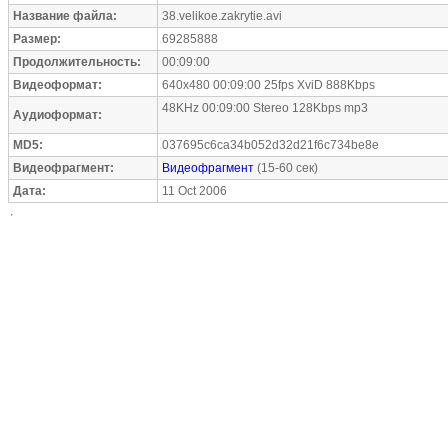
Название файла:
38.velikoe.zakrytie.avi
Размер:
69285888
Продолжительность:
00:09:00
Видеоформат:
640x480 00:09:00 25fps XviD 888Kbps
48KHz 00:09:00 Stereo 128Kbps mp3
Аудиоформат:
MD5:
037695c6ca34b052d32d21f6c734be8e
Видеофрагмент:
Видеофрагмент
(15-60 сек)
Дата:
11 Oct 2006