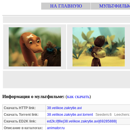
НА ГЛАВНУЮ
МУЛЬТФИЛЬ
Информация о мультфильме:
(
как скачать
)
Скачать HTTP link:
38.velikoe.zakrytie.avi
Скачать Torrent link:
38.velikoe.zakrytie.avi.torrent
Seeders:6 Leechers
Скачать ED2K link:
ed2k://|file|38.velikoe.zakrytie.avi|69285888|
Описание в каталогах:
animator.ru