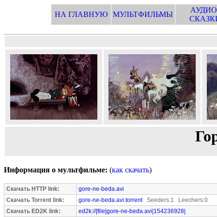
АУДИО
НА ГЛАВНУЮ
МУЛЬТФИЛЬМЫ
СКАЗК
Гор
Информация о мультфильме:
(
как скачать
)
Скачать HTTP link:
gore-ne-beda.avi
Скачать Torrent link:
gore-ne-beda.avi.torrent
Seeders:1 Leechers:0
Скачать ED2K link:
ed2k://|file|gore-ne-beda.avi|154236928|