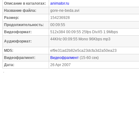
Описание в каталогах:
animator.ru
Название файла:
gore-ne-beda.avi
Размер:
154236928
Продолжительность:
00:09:55
Видеоформат:
512x384 00:09:55 25fps DivX5 1.9Mbps
44KHz 00:09:55 Mono 96Kbps mp3
Аудиоформат:
MD5:
ef9e31ad2b82e5ca23dcfa3d2a50ea23
Видеофрагмент:
Видеофрагмент
(15-60 сек)
Дата:
26 Apr 2007