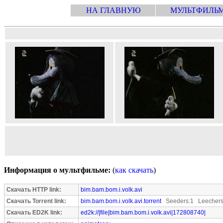
НА ГЛАВНУЮ
МУЛЬТФИЛЬ
Информация о мультфильме:
(
как скачать
)
Скачать HTTP link:
bim.bam.bom.i.volk.avi
Скачать Torrent link:
bim.bam.bom.i.volk.avi.torrent
Seeders:1 Leechers
Скачать ED2K link:
ed2k://|file|bim.bam.bom.i.volk.avi|172808740|