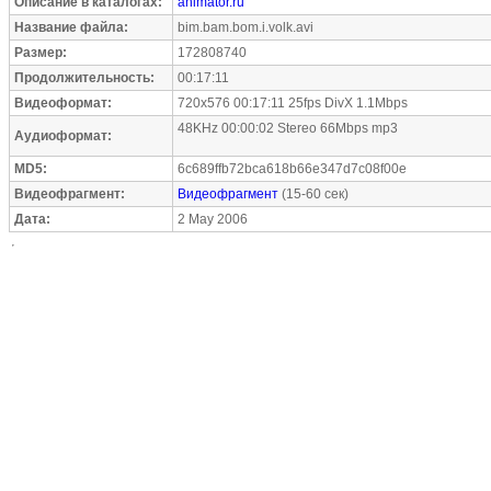
Описание в каталогах:
animator.ru
Название файла:
bim.bam.bom.i.volk.avi
Размер:
172808740
Продолжительность:
00:17:11
Видеоформат:
720x576 00:17:11 25fps DivX 1.1Mbps
48KHz 00:00:02 Stereo 66Mbps mp3
Аудиоформат:
MD5:
6c689ffb72bca618b66e347d7c08f00e
Видеофрагмент:
Видеофрагмент
(15-60 сек)
Дата:
2 May 2006