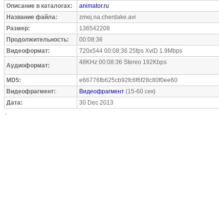
Описание в каталогах:
animator.ru
Название файла:
zmej.na.cherdake.avi
Размер:
136542208
Продолжительность:
00:08:36
Видеоформат:
720x544 00:08:36 25fps XviD 1.9Mbps
48KHz 00:08:36 Stereo 192Kbps
Аудиоформат:
MD5:
e66776fb625cb92fc6f6f28c80f0ee60
Видеофрагмент:
Видеофрагмент
(15-60 сек)
Дата:
30 Dec 2013