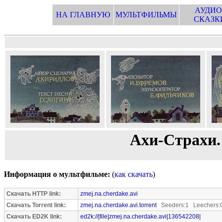
АУДИО
НА ГЛАВНУЮ
МУЛЬТФИЛЬМЫ
СКАЗК
Ахи-Страхи. 
Информация о мультфильме:
(
как скачать
)
Скачать HTTP link:
zmej.na.cherdake.avi
Скачать Torrent link:
zmej.na.cherdake.avi.torrent
Seeders:1 Leechers:
Скачать ED2K link:
ed2k://|file|zmej.na.cherdake.avi|136542208|