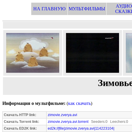
АУДИО
НА ГЛАВНУЮ
МУЛЬТФИЛЬМЫ
СКАЗК
Зимовье
Информация о мультфильме:
(
как скачать
)
Скачать HTTP link:
zimovie.zverya.avi
Скачать Torrent link:
zimovie.zverya.avi.torrent
Seeders:0 Leechers:0
Скачать ED2K link:
ed2k://|file|zimovie.zverya.avi|114223104|