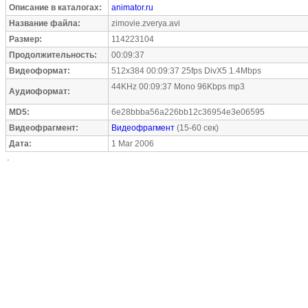
Описание в каталогах:
animator.ru
Название файла:
zimovie.zverya.avi
Размер:
114223104
Продолжительность:
00:09:37
Видеоформат:
512x384 00:09:37 25fps DivX5 1.4Mbps
44KHz 00:09:37 Mono 96Kbps mp3
Аудиоформат:
MD5:
6e28bbba56a226bb12c36954e3e06595
Видеофрагмент:
Видеофрагмент
(15-60 сек)
Дата:
1 Mar 2006