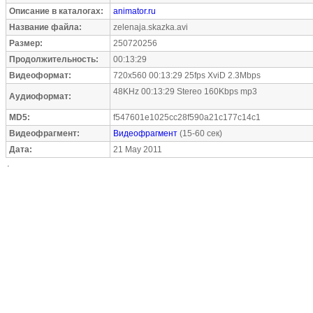
Описание в каталогах:
animator.ru
Название файла:
zelenaja.skazka.avi
Размер:
250720256
Продолжительность:
00:13:29
Видеоформат:
720x560 00:13:29 25fps XviD 2.3Mbps
48KHz 00:13:29 Stereo 160Kbps mp3
Аудиоформат:
MD5:
f547601e1025cc28f590a21c177c14c1
Видеофрагмент:
Видеофрагмент
(15-60 сек)
Дата:
21 May 2011