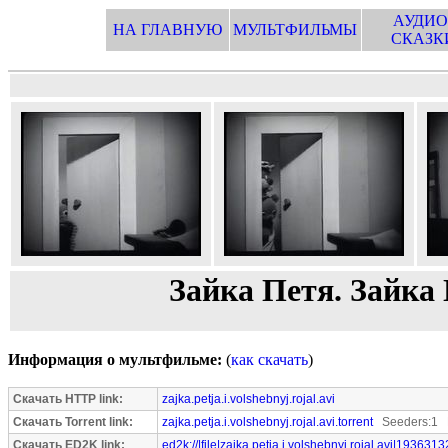
АУДИО
НА ГЛАВНУЮ
МУЛЬТФИЛЬМЫ
СКАЗК
Зайка Петя. Зайка
Информация о мультфильме:
(
как скачать
)
Скачать HTTP link:
zajka.petja.i.volshebnyj.rojal.avi
Скачать Torrent link:
zajka.petja.i.volshebnyj.rojal.avi.torrent
Seeders:1 L
Скачать ED2K link:
ed2k://|file|zajka.petja.i.volshebnyj.rojal.avi|1936313