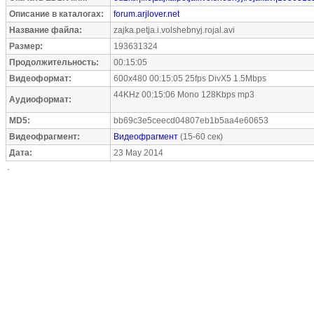
Описание в каталогах:
forum.arjlover.net
Название файла:
zajka.petja.i.volshebnyj.rojal.avi
Размер:
193631324
Продолжительность:
00:15:05
Видеоформат:
600x480 00:15:05 25fps DivX5 1.5Mbps
44KHz 00:15:06 Mono 128Kbps mp3
Аудиоформат:
MD5:
bb69c3e5ceecd04807eb1b5aa4e60653
Видеофрагмент:
Видеофрагмент
(15-60 сек)
Дата:
23 May 2014