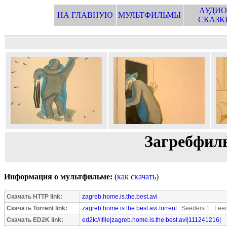
АУДИО
НА ГЛАВНУЮ
МУЛЬТФИЛЬМЫ
СКАЗК
Загребфил
Информация о мультфильме:
(
как скачать
)
Скачать HTTP link:
zagreb.home.is.the.best.avi
Скачать Torrent link:
zagreb.home.is.the.best.avi.torrent
Seeders:1 Leec
Скачать ED2K link:
ed2k://|file|zagreb.home.is.the.best.avi|111241216|