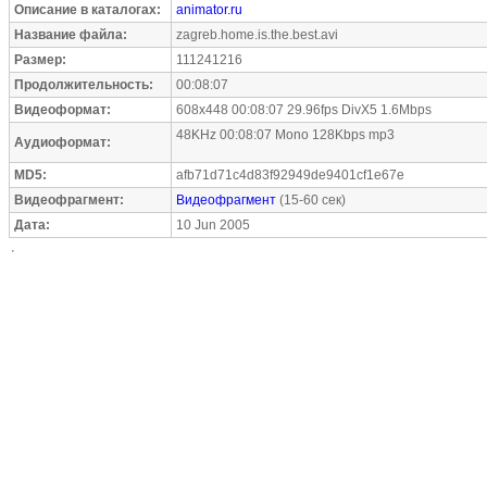
Описание в каталогах:
animator.ru
Название файла:
zagreb.home.is.the.best.avi
Размер:
111241216
Продолжительность:
00:08:07
Видеоформат:
608x448 00:08:07 29.96fps DivX5 1.6Mbps
48KHz 00:08:07 Mono 128Kbps mp3
Аудиоформат:
MD5:
afb71d71c4d83f92949de9401cf1e67e
Видеофрагмент:
Видеофрагмент
(15-60 сек)
Дата:
10 Jun 2005