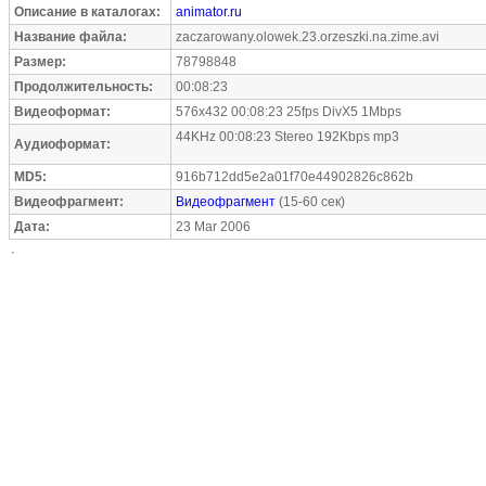
Описание в каталогах:
animator.ru
Название файла:
zaczarowany.olowek.23.orzeszki.na.zime.avi
Размер:
78798848
Продолжительность:
00:08:23
Видеоформат:
576x432 00:08:23 25fps DivX5 1Mbps
44KHz 00:08:23 Stereo 192Kbps mp3
Аудиоформат:
MD5:
916b712dd5e2a01f70e44902826c862b
Видеофрагмент:
Видеофрагмент
(15-60 сек)
Дата:
23 Mar 2006