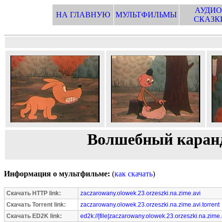
АУДИО
НА ГЛАВНУЮ
МУЛЬТФИЛЬМЫ
СКАЗК
Волшебный каранд
Информация о мультфильме:
(
как скачать
)
Скачать HTTP link:
zaczarowany.olowek.23.orzeszki.na.zime.avi
Скачать Torrent link:
zaczarowany.olowek.23.orzeszki.na.zime.avi.torrent
Скачать ED2K link:
ed2k://|file|zaczarowany.olowek.23.orzeszki.na.zime