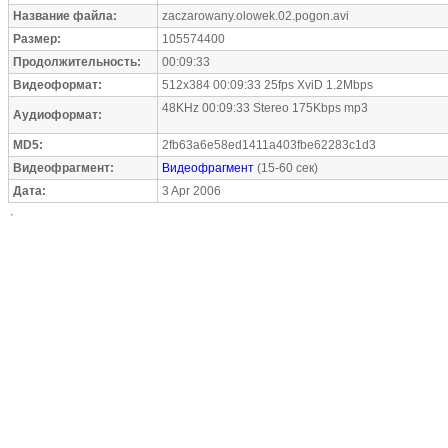
Название файла:
zaczarowany.olowek.02.pogon.avi
Размер:
105574400
Продолжительность:
00:09:33
Видеоформат:
512x384 00:09:33 25fps XviD 1.2Mbps
48KHz 00:09:33 Stereo 175Kbps mp3
Аудиоформат:
MD5:
2fb63a6e58ed1411a403fbe62283c1d3
Видеофрагмент:
Видеофрагмент
(15-60 сек)
Дата:
3 Apr 2006