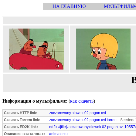
НА ГЛАВНУЮ
МУЛЬТФИЛЬ
Информация о мультфильме:
(
как скачать
)
Скачать HTTP link:
zaczarowany.olowek.02.pogon.avi
Скачать Torrent link:
zaczarowany.olowek.02.pogon.avi.torrent
Seeders:1
Скачать ED2K link:
ed2k://|file|zaczarowany.olowek.02.pogon.avi|10557
Описание в каталогах:
animator.ru