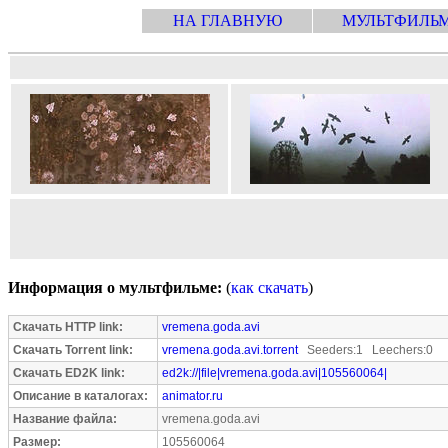
НА ГЛАВНУЮ
МУЛЬТФИЛЬ
Информация о мультфильме:
(
как скачать
)
Скачать HTTP link:
vremena.goda.avi
Скачать Torrent link:
vremena.goda.avi.torrent
Seeders:1 Leechers:0
Скачать ED2K link:
ed2k://|file|vremena.goda.avi|105560064|
Описание в каталогах:
animator.ru
Название файла:
vremena.goda.avi
Размер:
105560064