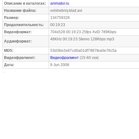
Описание в каталогах:
animator.ru
Название файла:
volshebniy.klad.avi
Размер:
134759326
Продолжительность:
00:19:23
Видеоформат:
704x528 00:19:23 25fps XviD 789Kbps
48KHz 00:19:23 Stereo 128Kbps mp3
Аудиоформат:
MD5:
53d36e2e87cd0a01df7987fea0e76c5a
Видеофрагмент:
Видеофрагмент
(15-60 сек)
Дата:
9 Jun 2008