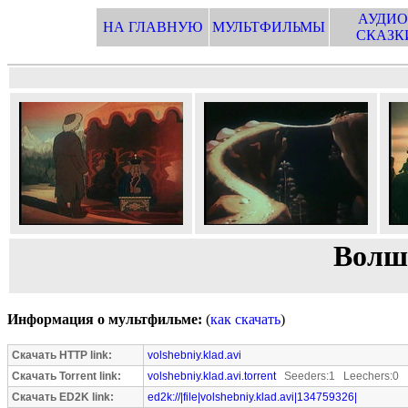
АУДИО
НА ГЛАВНУЮ
МУЛЬТФИЛЬМЫ
СКАЗК
Волш
Информация о мультфильме:
(
как скачать
)
Скачать HTTP link:
volshebniy.klad.avi
Скачать Torrent link:
volshebniy.klad.avi.torrent
Seeders:1 Leechers:0
Скачать ED2K link:
ed2k://|file|volshebniy.klad.avi|134759326|