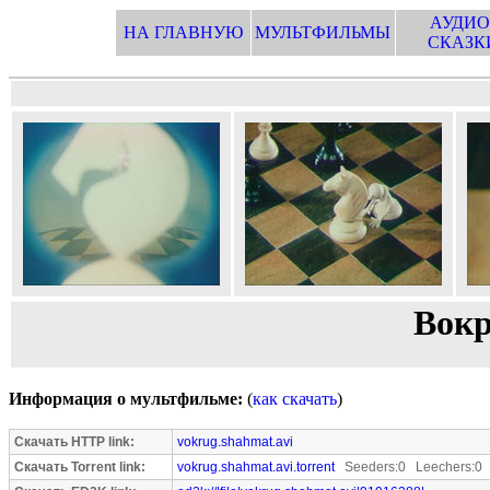
АУДИО
НА ГЛАВНУЮ
МУЛЬТФИЛЬМЫ
СКАЗК
Вокр
Информация о мультфильме:
(
как скачать
)
Скачать HTTP link:
vokrug.shahmat.avi
Скачать Torrent link:
vokrug.shahmat.avi.torrent
Seeders:0 Leechers:0