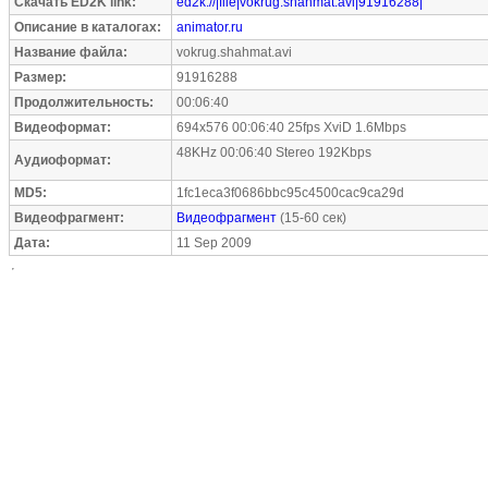
Скачать ED2K link:
ed2k://|file|vokrug.shahmat.avi|91916288|
Описание в каталогах:
animator.ru
Название файла:
vokrug.shahmat.avi
Размер:
91916288
Продолжительность:
00:06:40
Видеоформат:
694x576 00:06:40 25fps XviD 1.6Mbps
48KHz 00:06:40 Stereo 192Kbps
Аудиоформат:
MD5:
1fc1eca3f0686bbc95c4500cac9ca29d
Видеофрагмент:
Видеофрагмент
(15-60 сек)
Дата:
11 Sep 2009