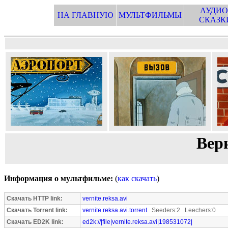
АУДИО
НА ГЛАВНУЮ
МУЛЬТФИЛЬМЫ
СКАЗК
Вер
Информация о мультфильме:
(
как скачать
)
Скачать HTTP link:
vernite.reksa.avi
Скачать Torrent link:
vernite.reksa.avi.torrent
Seeders:2 Leechers:0
Скачать ED2K link:
ed2k://|file|vernite.reksa.avi|198531072|