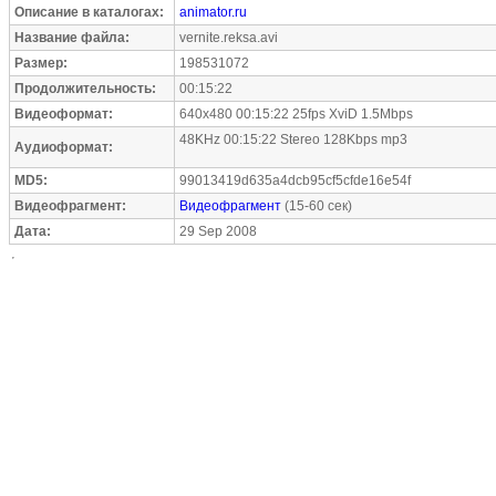
Описание в каталогах:
animator.ru
Название файла:
vernite.reksa.avi
Размер:
198531072
Продолжительность:
00:15:22
Видеоформат:
640x480 00:15:22 25fps XviD 1.5Mbps
48KHz 00:15:22 Stereo 128Kbps mp3
Аудиоформат:
MD5:
99013419d635a4dcb95cf5cfde16e54f
Видеофрагмент:
Видеофрагмент
(15-60 сек)
Дата:
29 Sep 2008