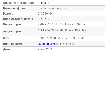
Описание в каталогах:
animator.ru
Название файла:
u.menja.v.karmane.avi
Размер:
143550464
Продолжительность:
00:08:57
Видеоформат:
720x544 00:08:57 25fps XviD 2Mbps
44KHz 00:08:57 Stereo 128Kbps mp3
Аудиоформат:
MD5:
369657833f4f8a16c0fe01c28d7f3dfd
Видеофрагмент:
Видеофрагмент
(15-60 сек)
Дата:
2 Nov 2013