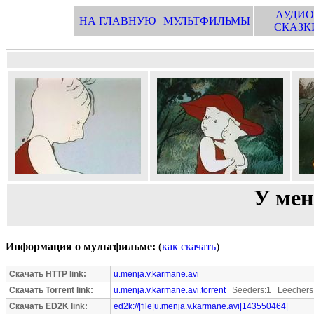
АУДИО
НА ГЛАВНУЮ
МУЛЬТФИЛЬМЫ
СКАЗК
У мен
Информация о мультфильме:
(
как скачать
)
Скачать HTTP link:
u.menja.v.karmane.avi
Скачать Torrent link:
u.menja.v.karmane.avi.torrent
Seeders:1 Leechers
Скачать ED2K link:
ed2k://|file|u.menja.v.karmane.avi|143550464|