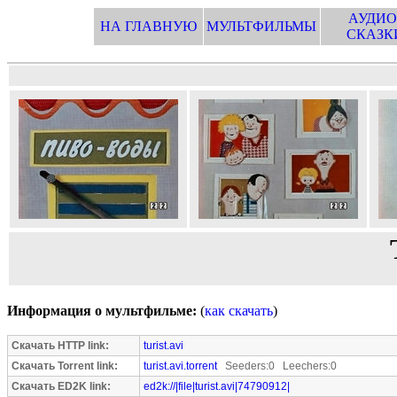
АУДИО
НА ГЛАВНУЮ
МУЛЬТФИЛЬМЫ
СКАЗК
Информация о мультфильме:
(
как скачать
)
Скачать HTTP link:
turist.avi
Скачать Torrent link:
turist.avi.torrent
Seeders:0 Leechers:0
Скачать ED2K link:
ed2k://|file|turist.avi|74790912|