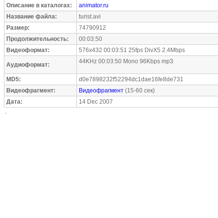
Описание в каталогах:
animator.ru
Название файла:
turist.avi
Размер:
74790912
Продолжительность:
00:03:50
Видеоформат:
576x432 00:03:51 25fps DivX5 2.4Mbps
44KHz 00:03:50 Mono 96Kbps mp3
Аудиоформат:
MD5:
d0e7898232f52294dc1dae16fe8de731
Видеофрагмент:
Видеофрагмент
(15-60 сек)
Дата:
14 Dec 2007