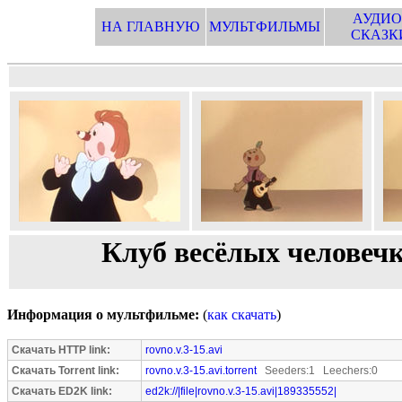
АУДИО
НА ГЛАВНУЮ
МУЛЬТФИЛЬМЫ
СКАЗК
Клуб весёлых человечко
Информация о мультфильме:
(
как скачать
)
Скачать HTTP link:
rovno.v.3-15.avi
Скачать Torrent link:
rovno.v.3-15.avi.torrent
Seeders:1 Leechers:0
Скачать ED2K link:
ed2k://|file|rovno.v.3-15.avi|189335552|