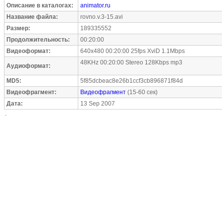
Описание в каталогах:
animator.ru
Название файла:
rovno.v.3-15.avi
Размер:
189335552
Продолжительность:
00:20:00
Видеоформат:
640x480 00:20:00 25fps XviD 1.1Mbps
48KHz 00:20:00 Stereo 128Kbps mp3
Аудиоформат:
MD5:
5f85dcbeac8e26b1ccf3cb896871f84d
Видеофрагмент:
Видеофрагмент
(15-60 сек)
Дата:
13 Sep 2007