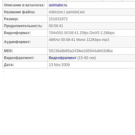
Описание в каталогах:
animator.ru
Название файла:
robinzon.i.samolet.avi
Размер:
151631872
Продолжительность:
00:08:41
Видеоформат:
704x552 00:08:41 25fps DivX5 2.2Mbps
48KHz 00:08:41 Mono 112Kbps mp3
Аудиоформат:
MD5:
59138a8b85a243fee2d5944afe03dfba
Видеофрагмент:
Видеофрагмент
(15-60 сек)
Дата:
13 Nov 2009