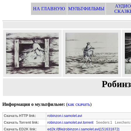
АУДИО
НА ГЛАВНУЮ
МУЛЬТФИЛЬМЫ
СКАЗК
Робинз
Информация о мультфильме:
(
как скачать
)
Скачать HTTP link:
robinzon.i.samolet.avi
Скачать Torrent link:
robinzon.i.samolet.avi.torrent
Seeders:1 Leechers:
Скачать ED2K link:
ed2k://|file|robinzon.i.samolet.avi|151631872|