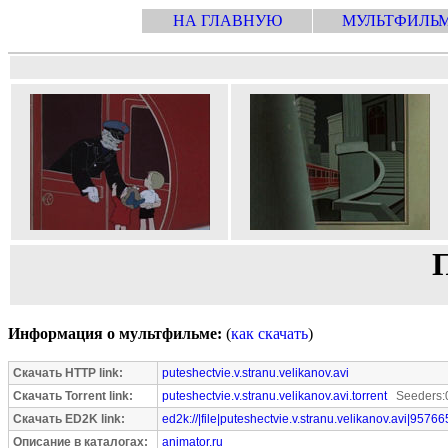
НА ГЛАВНУЮ
МУЛЬТФИЛЬ
П
Информация о мультфильме:
(
как скачать
)
Скачать HTTP link:
puteshectvie.v.stranu.velikanov.avi
Скачать Torrent link:
puteshectvie.v.stranu.velikanov.avi.torrent
Seeders:0
Скачать ED2K link:
ed2k://|file|puteshectvie.v.stranu.velikanov.avi|95766
Описание в каталогах:
animator.ru