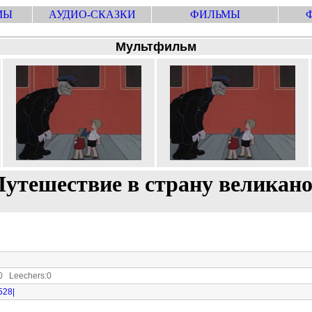
МЫ
АУДИО-СКАЗКИ
ФИЛЬМЫ
Мультфильм
утешествие в страну великан
 Leechers:0
528|