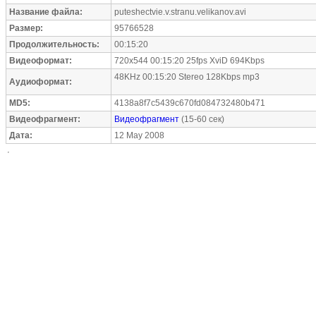
Название файла:
puteshectvie.v.stranu.velikanov.avi
Размер:
95766528
Продолжительность:
00:15:20
Видеоформат:
720x544 00:15:20 25fps XviD 694Kbps
48KHz 00:15:20 Stereo 128Kbps mp3
Аудиоформат:
MD5:
4138a8f7c5439c670fd084732480b471
Видеофрагмент:
Видеофрагмент
(15-60 сек)
Дата:
12 May 2008