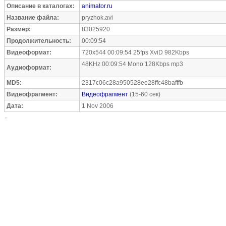
Описание в каталогах:
animator.ru
Название файла:
pryzhok.avi
Размер:
83025920
Продолжительность:
00:09:54
Видеоформат:
720x544 00:09:54 25fps XviD 982Kbps
48KHz 00:09:54 Mono 128Kbps mp3
Аудиоформат:
MD5:
2317c06c28a950528ee28ffc48bafffb
Видеофрагмент:
Видеофрагмент
(15-60 сек)
Дата:
1 Nov 2006