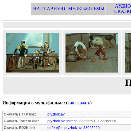
АУДИО
НА ГЛАВНУЮ
МУЛЬТФИЛЬМЫ
СКАЗК
Информация о мультфильме:
(
как скачать
)
Скачать HTTP link:
pryzhok.avi
Скачать Torrent link:
pryzhok.avi.torrent
Seeders:1 Leechers:0
Скачать ED2K link:
ed2k://|file|pryzhok.avi|83025920|