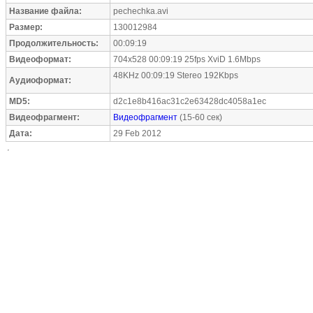
Название файла:
pechechka.avi
Размер:
130012984
Продолжительность:
00:09:19
Видеоформат:
704x528 00:09:19 25fps XviD 1.6Mbps
48KHz 00:09:19 Stereo 192Kbps
Аудиоформат:
MD5:
d2c1e8b416ac31c2e63428dc4058a1ec
Видеофрагмент:
Видеофрагмент
(15-60 сек)
Дата:
29 Feb 2012