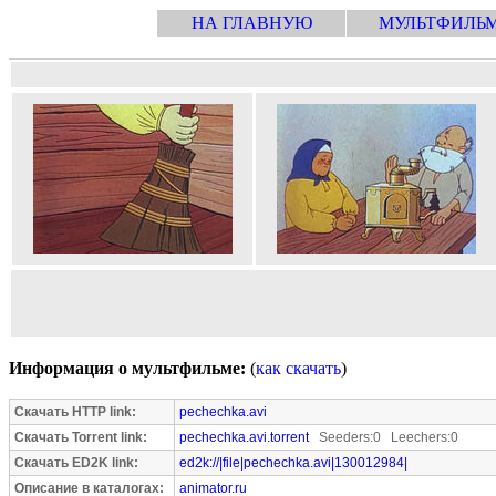
НА ГЛАВНУЮ
МУЛЬТФИЛЬ
Информация о мультфильме:
(
как скачать
)
Скачать HTTP link:
pechechka.avi
Скачать Torrent link:
pechechka.avi.torrent
Seeders:0 Leechers:0
Скачать ED2K link:
ed2k://|file|pechechka.avi|130012984|
Описание в каталогах:
animator.ru