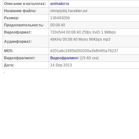
Описание в каталогах:
animator.ru
Название файла:
olimpijskij.harakter.avi
Размер:
136493056
Продолжительность:
00:08:40
Видеоформат:
720x544 00:08:40 25fps XviD 1.9Mbps
48KHz 00:08:40 Mono 96Kbps mp3
Аудиоформат:
MD5:
d201a6c2495b050200a3bf8495a78237
Видеофрагмент:
Видеофрагмент
(15-60 сек)
Дата:
14 Sep 2013