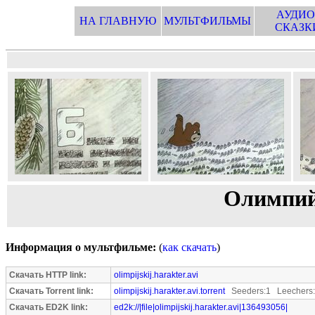
АУДИО
НА ГЛАВНУЮ
МУЛЬТФИЛЬМЫ
СКАЗК
Олимпий
Информация о мультфильме:
(
как скачать
)
Скачать HTTP link:
olimpijskij.harakter.avi
Скачать Torrent link:
olimpijskij.harakter.avi.torrent
Seeders:1 Leechers
Скачать ED2K link:
ed2k://|file|olimpijskij.harakter.avi|136493056|