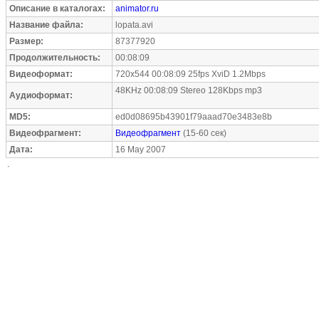
Описание в каталогах:
animator.ru
Название файла:
lopata.avi
Размер:
87377920
Продолжительность:
00:08:09
Видеоформат:
720x544 00:08:09 25fps XviD 1.2Mbps
48KHz 00:08:09 Stereo 128Kbps mp3
Аудиоформат:
MD5:
ed0d08695b43901f79aaad70e3483e8b
Видеофрагмент:
Видеофрагмент
(15-60 сек)
Дата:
16 May 2007