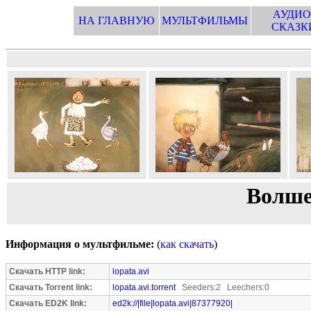
АУДИО
НА ГЛАВНУЮ
МУЛЬТФИЛЬМЫ
СКАЗК
Волше
Информация о мультфильме:
(
как скачать
)
Скачать HTTP link:
lopata.avi
Скачать Torrent link:
lopata.avi.torrent
Seeders:2 Leechers:0
Скачать ED2K link:
ed2k://|file|lopata.avi|87377920|