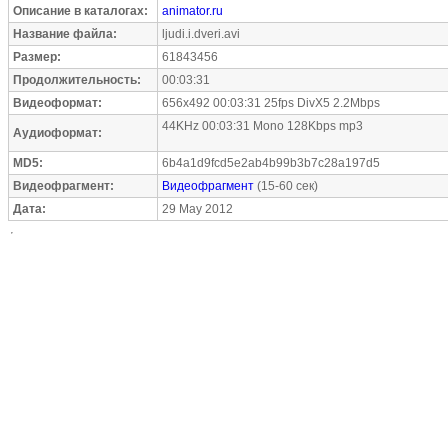
Описание в каталогах:
animator.ru
Название файла:
ljudi.i.dveri.avi
Размер:
61843456
Продолжительность:
00:03:31
Видеоформат:
656x492 00:03:31 25fps DivX5 2.2Mbps
44KHz 00:03:31 Mono 128Kbps mp3
Аудиоформат:
MD5:
6b4a1d9fcd5e2ab4b99b3b7c28a197d5
Видеофрагмент:
Видеофрагмент
(15-60 сек)
Дата:
29 May 2012