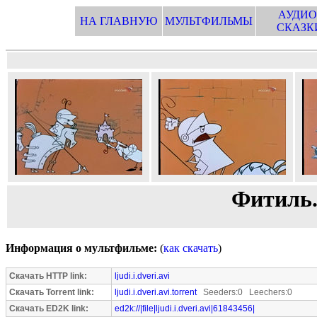
АУДИО
НА ГЛАВНУЮ
МУЛЬТФИЛЬМЫ
СКАЗК
Фитиль.
Информация о мультфильме:
(
как скачать
)
Скачать HTTP link:
ljudi.i.dveri.avi
Скачать Torrent link:
ljudi.i.dveri.avi.torrent
Seeders:0 Leechers:0
Скачать ED2K link:
ed2k://|file|ljudi.i.dveri.avi|61843456|