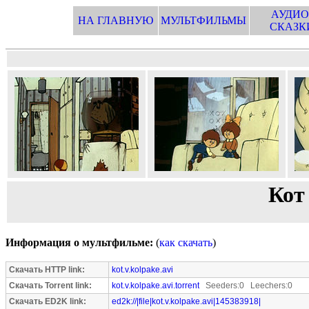
АУДИО
НА ГЛАВНУЮ
МУЛЬТФИЛЬМЫ
СКАЗК
Кот
Информация о мультфильме:
(
как скачать
)
Скачать HTTP link:
kot.v.kolpake.avi
Скачать Torrent link:
kot.v.kolpake.avi.torrent
Seeders:0 Leechers:0
Скачать ED2K link:
ed2k://|file|kot.v.kolpake.avi|145383918|