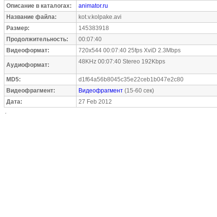
Описание в каталогах:
animator.ru
Название файла:
kot.v.kolpake.avi
Размер:
145383918
Продолжительность:
00:07:40
Видеоформат:
720x544 00:07:40 25fps XviD 2.3Mbps
48KHz 00:07:40 Stereo 192Kbps
Аудиоформат:
MD5:
d1f64a56b8045c35e22ceb1b047e2c80
Видеофрагмент:
Видеофрагмент
(15-60 сек)
Дата:
27 Feb 2012