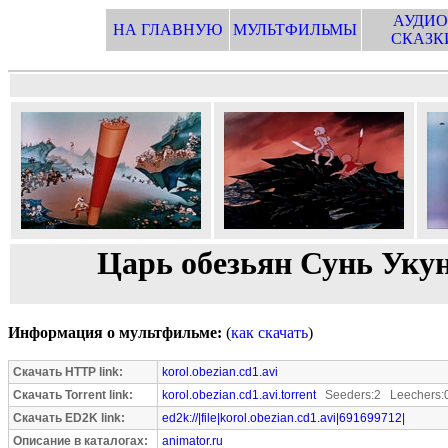
АУДИО
НА ГЛАВНУЮ
МУЛЬТФИЛЬМЫ
СКАЗК
Царь обезьян Сунь Укун
Информация о мультфильме:
(
как скачать
)
Скачать HTTP link:
korol.obezian.cd1.avi
Скачать Torrent link:
korol.obezian.cd1.avi.torrent
Seeders:2 Leechers:
Скачать ED2K link:
ed2k://|file|korol.obezian.cd1.avi|691699712|
Описание в каталогах:
animator.ru