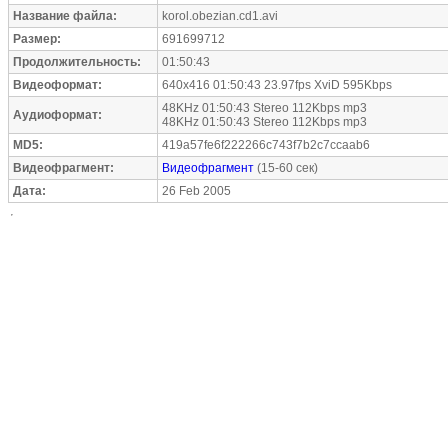
Название файла:
korol.obezian.cd1.avi
Размер:
691699712
Продолжительность:
01:50:43
Видеоформат:
640x416 01:50:43 23.97fps XviD 595Kbps
48KHz 01:50:43 Stereo 112Kbps mp3
Аудиоформат:
48KHz 01:50:43 Stereo 112Kbps mp3
MD5:
419a57fe6f222266c743f7b2c7ccaab6
Видеофрагмент:
Видеофрагмент
(15-60 сек)
Дата:
26 Feb 2005