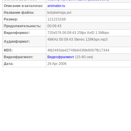
Описание в каталогах:
animator.ru
Название файла:
kolybelnaja.avi
Размер:
121223168
Продолжительность:
00:09:43
Видеоформат:
720x576 00:09:43 25fps XviD 1.5Mbps
48KHz 00:09:43 Stereo 128Kbps mp3
Аудиоформат:
MD5:
4fd2493da42749b6436fe6007fb17344
Видеофрагмент:
Видеофрагмент
(15-60 сек)
Дата:
26 Apr 2006