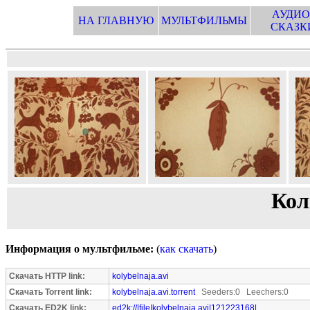
АУДИО
НА ГЛАВНУЮ
МУЛЬТФИЛЬМЫ
СКАЗК
Кол
Информация о мультфильме:
(
как скачать
)
Скачать HTTP link:
kolybelnaja.avi
Скачать Torrent link:
kolybelnaja.avi.torrent
Seeders:0 Leechers:0
Скачать ED2K link:
ed2k://|file|kolybelnaja.avi|121223168|