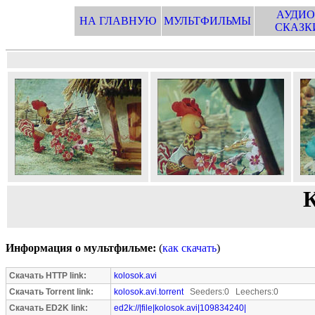
АУДИО
НА ГЛАВНУЮ
МУЛЬТФИЛЬМЫ
СКАЗК
К
Информация о мультфильме:
(
как скачать
)
Скачать HTTP link:
kolosok.avi
Скачать Torrent link:
kolosok.avi.torrent
Seeders:0 Leechers:0
Скачать ED2K link:
ed2k://|file|kolosok.avi|109834240|