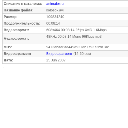
Описание в каталогах:
animator.ru
Название файла:
kolosok.avi
Размер:
109834240
Продолжительность:
00:08:14
Видеоформат:
608x464 00:08:14 25fps XviD 1.6Mbps
48KHz 00:08:14 Mono 96Kbps mp3
Аудиоформат:
MD5:
9413ebae6ad449d921db179373bfd1ac
Видеофрагмент:
Видеофрагмент
(15-60 сек)
Дата:
25 Jun 2007