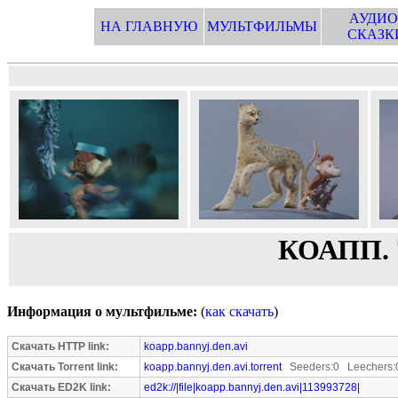
АУДИО
НА ГЛАВНУЮ
МУЛЬТФИЛЬМЫ
СКАЗК
КОАПП. 7
Информация о мультфильме:
(
как скачать
)
Скачать HTTP link:
koapp.bannyj.den.avi
Скачать Torrent link:
koapp.bannyj.den.avi.torrent
Seeders:0 Leechers:
Скачать ED2K link:
ed2k://|file|koapp.bannyj.den.avi|113993728|