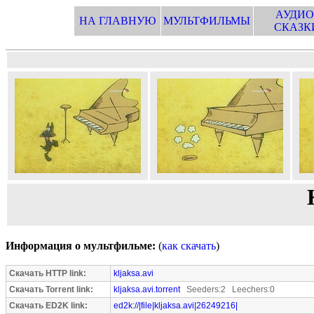
АУДИО
НА ГЛАВНУЮ
МУЛЬТФИЛЬМЫ
СКАЗК
Информация о мультфильме:
(
как скачать
)
Скачать HTTP link:
kljaksa.avi
Скачать Torrent link:
kljaksa.avi.torrent
Seeders:2 Leechers:0
Скачать ED2K link:
ed2k://|file|kljaksa.avi|26249216|