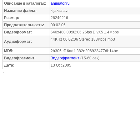
Описание в каталогах:
animator.ru
Название файла:
kljaksa.avi
Размер:
26249216
Продолжительность:
00:02:06
Видеоформат:
640x480 00:02:06 25fps DivX5 1.4Mbps
44KHz 00:02:06 Stereo 183Kbps mp3
Аудиоформат:
MD5:
2b305ef16adfb382e206923477db14be
Видеофрагмент:
Видеофрагмент
(15-60 сек)
Дата:
13 Oct 2005