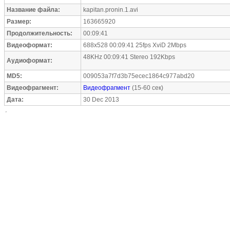
Название файла:
kapitan.pronin.1.avi
Размер:
163665920
Продолжительность:
00:09:41
Видеоформат:
688x528 00:09:41 25fps XviD 2Mbps
48KHz 00:09:41 Stereo 192Kbps
Аудиоформат:
MD5:
009053a7f7d3b75ecec1864c977abd20
Видеофрагмент:
Видеофрагмент
(15-60 сек)
Дата:
30 Dec 2013