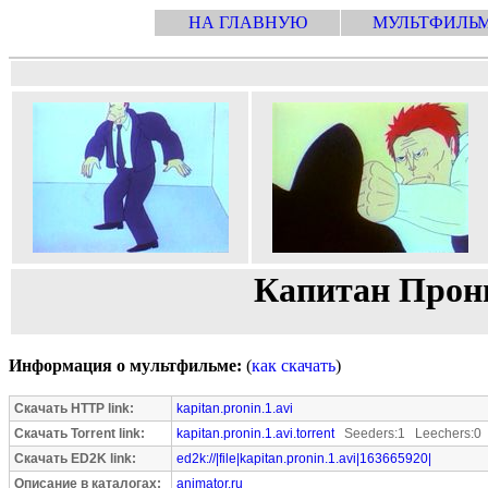
НА ГЛАВНУЮ
МУЛЬТФИЛЬ
Капитан Прони
Информация о мультфильме:
(
как скачать
)
Скачать HTTP link:
kapitan.pronin.1.avi
Скачать Torrent link:
kapitan.pronin.1.avi.torrent
Seeders:1 Leechers:0
Скачать ED2K link:
ed2k://|file|kapitan.pronin.1.avi|163665920|
Описание в каталогах:
animator.ru