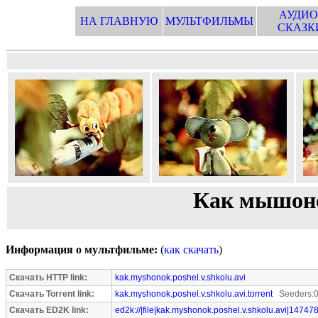
АУДИО
НА ГЛАВНУЮ
МУЛЬТФИЛЬМЫ
СКАЗК
Как мышоно
Информация о мультфильме:
(
как скачать
)
Скачать HTTP link:
kak.myshonok.poshel.v.shkolu.avi
Скачать Torrent link:
kak.myshonok.poshel.v.shkolu.avi.torrent
Seeders:0
Скачать ED2K link:
ed2k://|file|kak.myshonok.poshel.v.shkolu.avi|14747