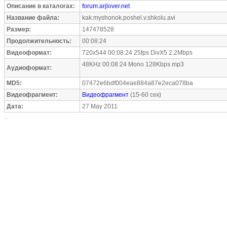
Описание в каталогах:
forum.arjlover.net
Название файла:
kak.myshonok.poshel.v.shkolu.avi
Размер:
147478528
Продолжительность:
00:08:24
Видеоформат:
720x544 00:08:24 25fps DivX5 2.2Mbps
48KHz 00:08:24 Mono 128Kbps mp3
Аудиоформат:
MD5:
07472e6bdf004eae884a87e2eca078ba
Видеофрагмент:
Видеофрагмент
(15-60 сек)
Дата:
27 May 2011