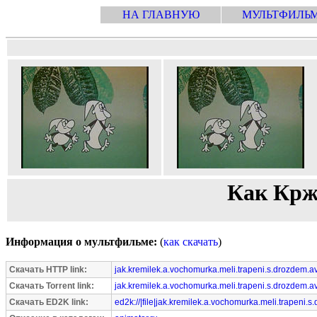
НА ГЛАВНУЮ
МУЛЬТФИЛЬ
Как Крж
Информация о мультфильме:
(
как скачать
)
Скачать HTTP link:
jak.kremilek.a.vochomurka.meli.trapeni.s.drozdem.av
Скачать Torrent link:
jak.kremilek.a.vochomurka.meli.trapeni.s.drozdem.avi
Скачать ED2K link:
ed2k://|file|jak.kremilek.a.vochomurka.meli.trapeni.