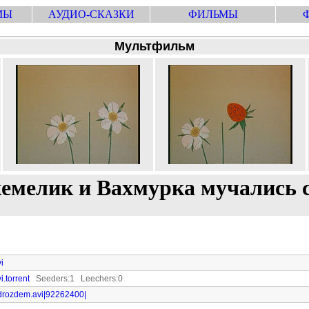
МЫ
АУДИО-СКАЗКИ
ФИЛЬМЫ
Мультфильм
емелик и Вахмурка мучались с
i
.torrent
Seeders:1 Leechers:0
s.drozdem.avi|92262400|