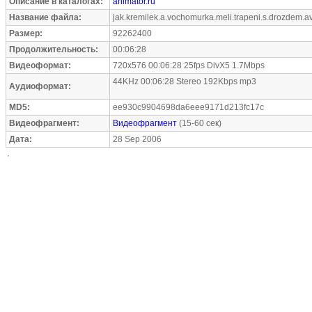
Описание в каталогах:
animator.ru
Название файла:
jak.kremilek.a.vochomurka.meli.trapeni.s.drozdem.av
Размер:
92262400
Продолжительность:
00:06:28
Видеоформат:
720x576 00:06:28 25fps DivX5 1.7Mbps
44KHz 00:06:28 Stereo 192Kbps mp3
Аудиоформат:
MD5:
ee930c9904698da6eee9171d213fc17c
Видеофрагмент:
Видеофрагмент
(15-60 сек)
Дата:
28 Sep 2006