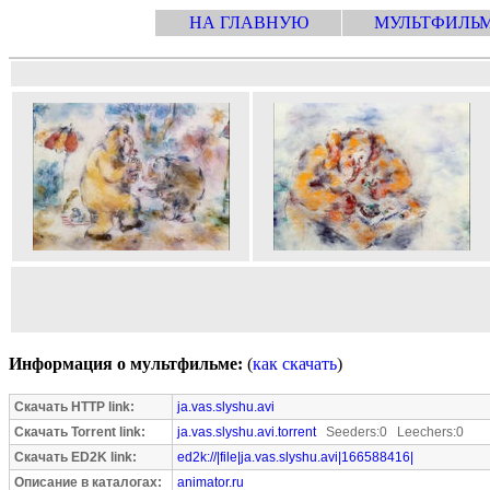
НА ГЛАВНУЮ
МУЛЬТФИЛЬ
Информация о мультфильме:
(
как скачать
)
Скачать HTTP link:
ja.vas.slyshu.avi
Скачать Torrent link:
ja.vas.slyshu.avi.torrent
Seeders:0 Leechers:0
Скачать ED2K link:
ed2k://|file|ja.vas.slyshu.avi|166588416|
Описание в каталогах:
animator.ru