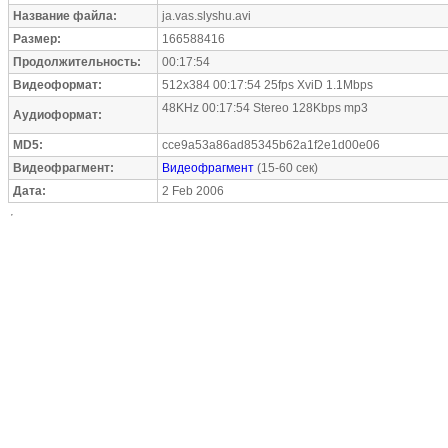
Название файла:
ja.vas.slyshu.avi
Размер:
166588416
Продолжительность:
00:17:54
Видеоформат:
512x384 00:17:54 25fps XviD 1.1Mbps
48KHz 00:17:54 Stereo 128Kbps mp3
Аудиоформат:
MD5:
cce9a53a86ad85345b62a1f2e1d00e06
Видеофрагмент:
Видеофрагмент
(15-60 сек)
Дата:
2 Feb 2006