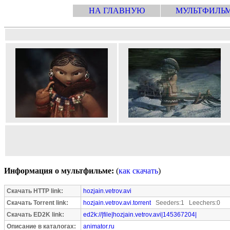
НА ГЛАВНУЮ
МУЛЬТФИЛЬ
Информация о мультфильме:
(
как скачать
)
Скачать HTTP link:
hozjain.vetrov.avi
Скачать Torrent link:
hozjain.vetrov.avi.torrent
Seeders:1 Leechers:0
Скачать ED2K link:
ed2k://|file|hozjain.vetrov.avi|145367204|
Описание в каталогах:
animator.ru