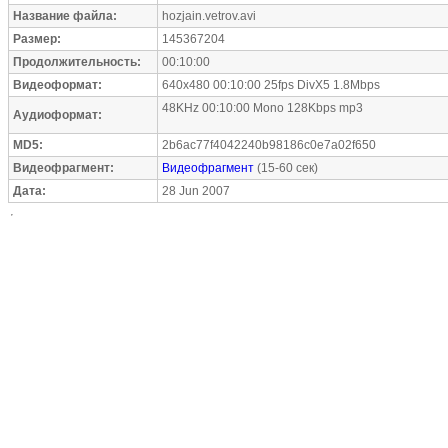
Название файла:
hozjain.vetrov.avi
Размер:
145367204
Продолжительность:
00:10:00
Видеоформат:
640x480 00:10:00 25fps DivX5 1.8Mbps
48KHz 00:10:00 Mono 128Kbps mp3
Аудиоформат:
MD5:
2b6ac77f4042240b98186c0e7a02f650
Видеофрагмент:
Видеофрагмент
(15-60 сек)
Дата:
28 Jun 2007