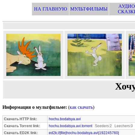
АУДИО
НА ГЛАВНУЮ
МУЛЬТФИЛЬМЫ
СКАЗК
Хочу
Информация о мультфильме:
(
как скачать
)
Скачать HTTP link:
hochu.bodatsya.avi
Скачать Torrent link:
hochu.bodatsya.avi.torrent
Seeders:2 Leechers:0
Скачать ED2K link:
ed2k://|file|hochu.bodatsya.avi|192245760|