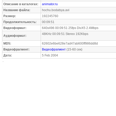
Описание в каталогах:
animator.ru
Название файла:
hochu.bodatsya.avi
Размер:
192245760
Продолжительность:
00:09:51
Видеоформат:
640x496 00:09:51 25fps DivX5 2.4Mbps
48KHz 00:09:51 Stereo 192Kbps
Аудиоформат:
MD5:
62602e6be628e7ad47ab600ff986dd8d
Видеофрагмент:
Видеофрагмент
(15-60 сек)
Дата:
5 Feb 2004