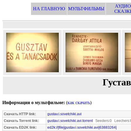
АУДИО
НА ГЛАВНУЮ
МУЛЬТФИЛЬМЫ
СКАЗК
Густав
Информация о мультфильме:
(
как скачать
)
Скачать HTTP link:
gustav.i.sovetchiki.avi
Скачать Torrent link:
gustav.i.sovetchiki.avi.torrent
Seeders:0 Leechers:
Скачать ED2K link:
ed2k://|file|gustav.i.sovetchiki.avi|63883264|