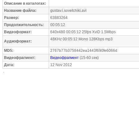
Описание в каталогах:
Название файла:
gustav.i.sovetchiki.avi
Размер:
63883264
Продолжительность:
00:05:12
Видеоформат:
640x480 00:05:12 25fps XviD 1.5Mbps
48KHz 00:05:12 Mono 128Kbps mp3
Аудиоформат:
MD5:
2767b77b3758442ea1443f690fe6066d
Видеофрагмент:
Видеофрагмент
(15-60 сек)
Дата:
12 Nov 2012