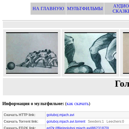
АУДИО
НА ГЛАВНУЮ
МУЛЬТФИЛЬМЫ
СКАЗК
Го
Информация о мультфильме:
(
как скачать
)
Скачать HTTP link:
goluboj.mjach.avi
Скачать Torrent link:
goluboj.mjach.avi.torrent
Seeders:1 Leechers:0
Скачать ED2K link:
ed2k://|file|goluboj.mjach.avi|86231870|