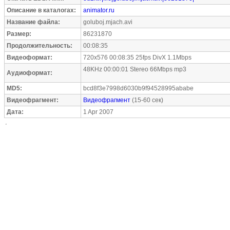
Описание в каталогах:
animator.ru
Название файла:
goluboj.mjach.avi
Размер:
86231870
Продолжительность:
00:08:35
Видеоформат:
720x576 00:08:35 25fps DivX 1.1Mbps
48KHz 00:00:01 Stereo 66Mbps mp3
Аудиоформат:
MD5:
bcd8f3e7998d6030b9f94528995ababe
Видеофрагмент:
Видеофрагмент
(15-60 сек)
Дата:
1 Apr 2007