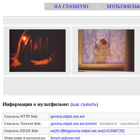
НА ГЛАВНУЮ
МУЛЬТФИЛЬ
Информация о мультфильме:
(
как скачать
)
Скачать HTTP link:
gnomy.vidjat.vse.avi
Скачать Torrent link:
gnomy.vidjat.vse.avi.torrent
Seeders:0 Leechers:0
Скачать ED2K link:
ed2k://|file|gnomy.vidjat.vse.avi|141598720|
Описание в каталогах:
forum.arjlover.net