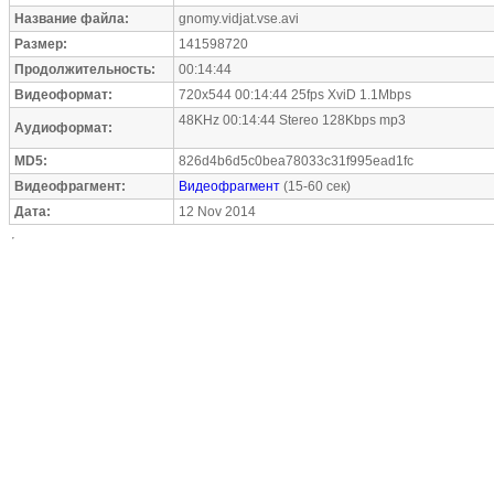
Название файла:
gnomy.vidjat.vse.avi
Размер:
141598720
Продолжительность:
00:14:44
Видеоформат:
720x544 00:14:44 25fps XviD 1.1Mbps
48KHz 00:14:44 Stereo 128Kbps mp3
Аудиоформат:
MD5:
826d4b6d5c0bea78033c31f995ead1fc
Видеофрагмент:
Видеофрагмент
(15-60 сек)
Дата:
12 Nov 2014