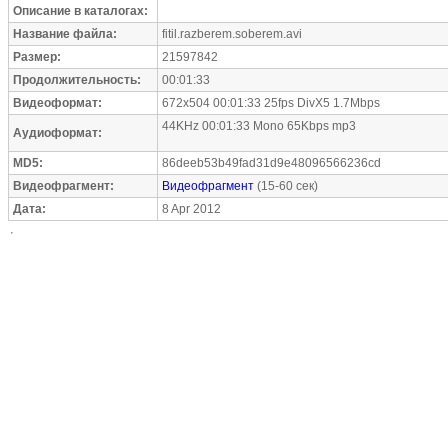
Описание в каталогах:
Название файла:
fitil.razberem.soberem.avi
Размер:
21597842
Продолжительность:
00:01:33
Видеоформат:
672x504 00:01:33 25fps DivX5 1.7Mbps
44KHz 00:01:33 Mono 65Kbps mp3
Аудиоформат:
MD5:
86deeb53b49fad31d9e48096566236cd
Видеофрагмент:
Видеофрагмент
(15-60 сек)
Дата:
8 Apr 2012