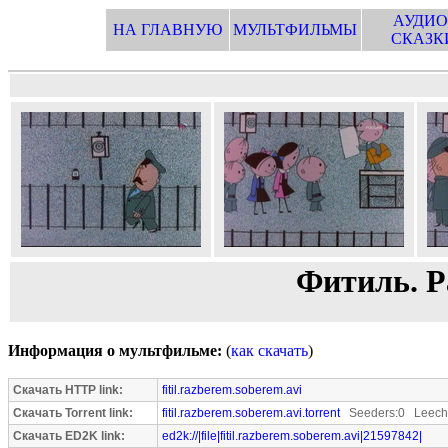
АУДИО
НА ГЛАВНУЮ
МУЛЬТФИЛЬМЫ
СКАЗК
Фитиль. Р
Информация о мультфильме:
(
как скачать
)
Скачать HTTP link:
fitil.razberem.soberem.avi
Скачать Torrent link:
fitil.razberem.soberem.avi.torrent
Seeders:0 Leeche
Скачать ED2K link:
ed2k://|file|fitil.razberem.soberem.avi|21597842|