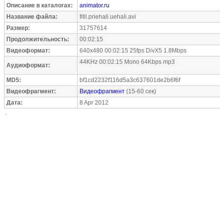
Описание в каталогах:
animator.ru
Название файла:
fitil.priehali.uehali.avi
Размер:
31757614
Продолжительность:
00:02:15
Видеоформат:
640x480 00:02:15 25fps DivX5 1.8Mbps
44KHz 00:02:15 Mono 64Kbps mp3
Аудиоформат:
MD5:
bf1cd2232f116d5a3c637601de2b6f6f
Видеофрагмент:
Видеофрагмент
(15-60 сек)
Дата:
8 Apr 2012