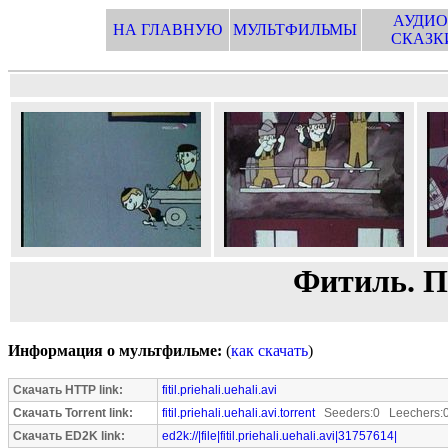
АУДИО
НА ГЛАВНУЮ
МУЛЬТФИЛЬМЫ
СКАЗК
Фитиль. П
Информация о мультфильме:
(
как скачать
)
Скачать HTTP link:
fitil.priehali.uehali.avi
Скачать Torrent link:
fitil.priehali.uehali.avi.torrent
Seeders:0 Leechers:
Скачать ED2K link:
ed2k://|file|fitil.priehali.uehali.avi|31757614|