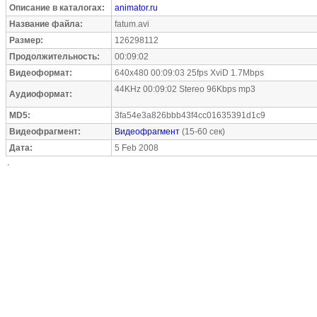
Описание в каталогах:
animator.ru
Название файла:
fatum.avi
Размер:
126298112
Продолжительность:
00:09:02
Видеоформат:
640x480 00:09:03 25fps XviD 1.7Mbps
44KHz 00:09:02 Stereo 96Kbps mp3
Аудиоформат:
MD5:
3fa54e3a826bbb43f4cc01635391d1c9
Видеофрагмент:
Видеофрагмент
(15-60 сек)
Дата:
5 Feb 2008