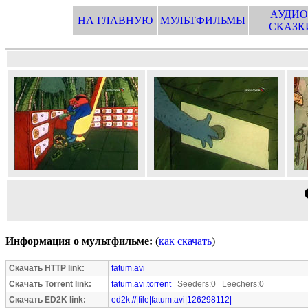
АУДИО
НА ГЛАВНУЮ
МУЛЬТФИЛЬМЫ
СКАЗК
Информация о мультфильме:
(
как скачать
)
Скачать HTTP link:
fatum.avi
Скачать Torrent link:
fatum.avi.torrent
Seeders:0 Leechers:0
Скачать ED2K link:
ed2k://|file|fatum.avi|126298112|